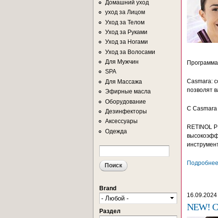
Домашний уход
уход за Лицом
Уход за Телом
Уход за Руками
Уход за Ногами
Уход за Волосами
Для Мужчин
Программа
SPA
Casmara: 
Для Массажа
позволят 
Эфирные масла
Оборудование
С Casmara 
Дезинфекторы
Аксессуары
RETINOL P
Одежда
высокоэфф
инструмент
Поиск
ФОРМА ПОИСКА
Подробнее.
Brand
16.09.2024
NEW! C
Раздел