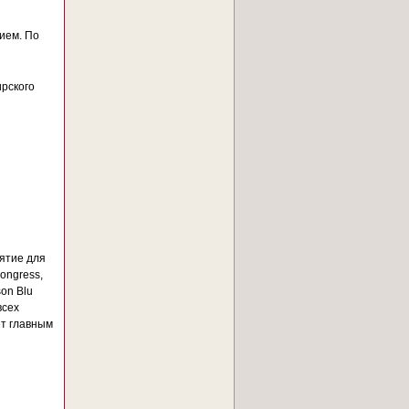
ием. По
ирского
ятие для
ongress,
son Blu
всех
ет главным