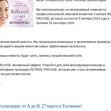
NEW! CASMARA RETINOL PROAGE презентация!
Мы приглашаем вас на эксклюзивный семинар по
профессиональной люксовой косметике Casmara R
PRO AGE, который состоится 5 октября 2024 года в 
Таллине 16 сентября 2024.
:
союзник вашей красоты. Мы предлагаем уникальные и эксклюзивные формулы
вам дарить вашим клиентам самые эффективные результаты.
ваши клиенты будут сиять, являясь лучшей версией себя.
RO AGE: мгновенный эффект. Откройте для себя многофункциональную и
ективную процедуру RETINOL PRO AGE, которая уже стала незаменимым
ом для косметологов.
..
тализация: от А до Я. 27 марта в Таллинне!