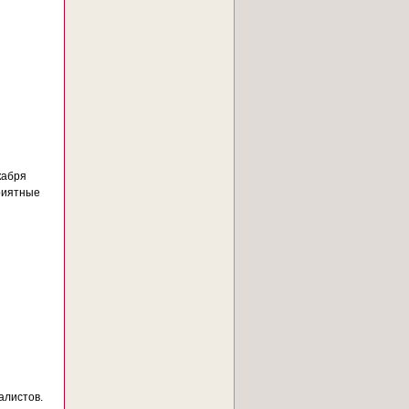
кабря
приятные
алистов.