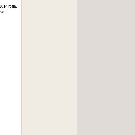
014 года,
кая