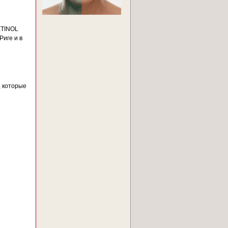
ETINOL
Риге и в
, которые