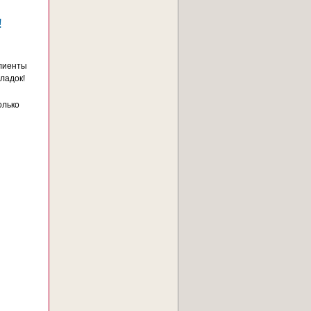
!
клиенты
ладок!
олько