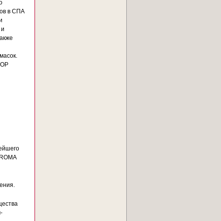
о
ов в СПА
и
 и
акже
масок.
TOP
ейшего
 CROMA
ения.
щества
-