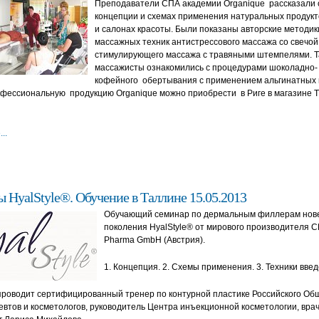
Преподаватели СПА академии Organique рассказали 
концепции и схемах применения натуральных продукт
и салонах красоты. Были показаны авторские методик
массажных техник антистрессового массажа со свечой
стимулирующего массажа с травяными штемпелями. Т
массажисты ознакомились с процедурами шоколадно-
кофейного обертывания с применением альгинатных 
офессиональную продукцию Organique можно приобрести в Риге в магазине 
..
 HyalStyle®. Обучение в Таллине 15.05.2013
Обучающий семинар по дермальным филлерам нов
поколения HyalStyle® от мирового производителя
Pharma GmbH (Австрия).
1. Концепция. 2. Схемы применения. 3. Техники введ
проводит сертифицированный тренер по контурной пластике Российского Об
втов и косметологов, руководитель Центра инъекционной косметологии, врач