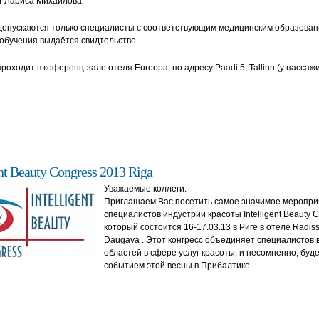
г Лариса Михайлова.
допускаются только специалисты с соответствующим медицинским образован
обучения выдаётся свидтельство.
роходит в коференц-зале отеля Euroopa, по адресу Paadi 5, Tallinn (у пассаж
..
ent Beauty Congress 2013 Riga
Уважаемые коллеги.
Приглашаем Вас посетить самое значимое меропри
специалистов индустрии красоты Intelligent Beauty C
который состоится 16-17.03.13 в Риге в отеле Radis
Daugava . Этот конгресс объединяет специалистов 
областей в сфере услуг красоты, и несомненно, буд
событием этой весны в Прибалтике.
..