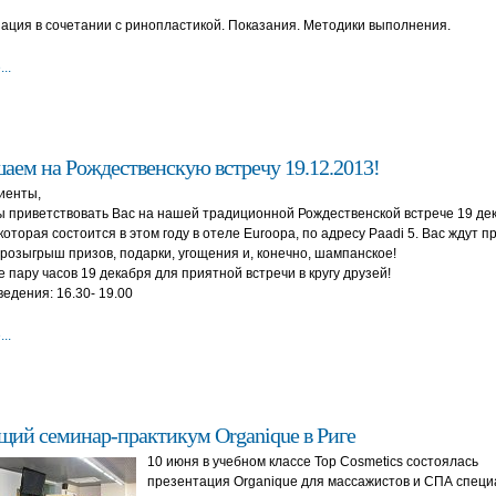
ация в сочетании с ринопластикой. Показания. Методики выполнения.
..
аем на Рождественскую встречу 19.12.2013!
иенты,
 приветствовать Вас на нашей традиционной Рождественской встрече 19 де
 которая состоится в этом году в отеле Euroopa, по адресу Paadi 5. Вас ждут 
розыгрыш призов, подарки, угощения и, конечно, шампанское!
 пару часов 19 декабря для приятной встречи в кругу друзей!
едения: 16.30- 19.00
..
ий семинар-практикум Organique в Риге
10 июня в учебном классе Top Cosmetics состоялась
презентация Organique для массажистов и СПА специ