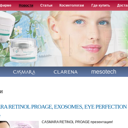
Перейти к
 фирме
Новости
Статьи
Косметологам
Где купить
Доста
основному
содержанию
и
A RETINOL PROAGE, EXOSOMES, EYE PERFECTION
е
CASMARA RETINOL PROAGE презентация!