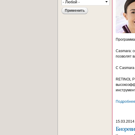
Программа
Casmara: 
позволят 
С Casmara 
RETINOL P
высокоэфф
инструмент
Подробнее.
15.03.2014
Биореви