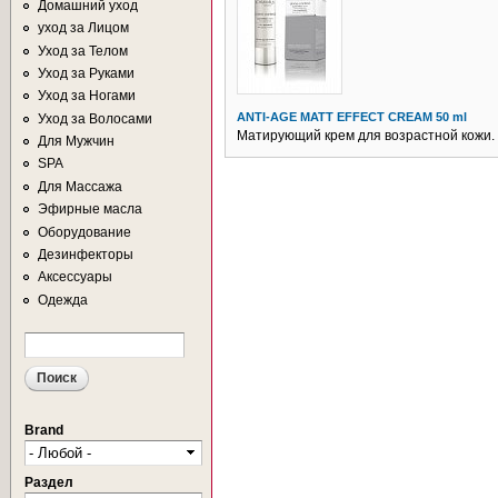
Домашний уход
уход за Лицом
Уход за Телом
Уход за Руками
Уход за Ногами
ANTI-AGE MATT EFFECT CREAM 50 ml
Уход за Волосами
Матирующий крем для возрастной кожи.
Для Мужчин
SPA
Для Массажа
Эфирные масла
Оборудование
Дезинфекторы
Аксессуары
Одежда
Поиск
ФОРМА ПОИСКА
Brand
Раздел