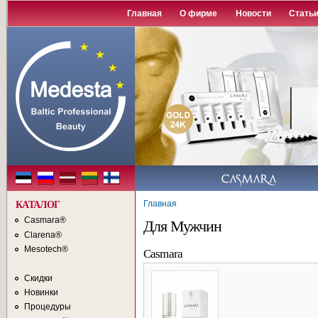
П
Главная
О фирме
Новости
Стать
о
с
Главная
КАТАЛОГ
Casmara®
Для Мужчин
Clarena®
Mesotech®
Casmara
Скидки
Новинки
Процедуры