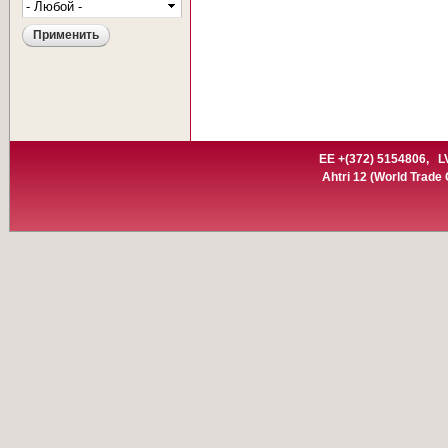
EE +(372) 5154806,
L
Ahtri 12
(World Trade C