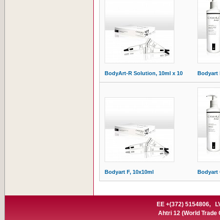
BodyArt-R Solution, 10ml x 10
Bodyart 
Bodyart F, 10x10ml
Bodyart 
EE +(372) 5154806,
L
Ahtri 12
(World Trade C