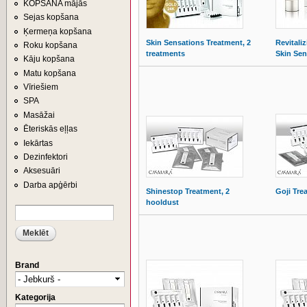
KOPŠANA mājās
Sejas kopšana
Ķermeņa kopšana
Skin Sensations Treatment, 2
Revitali
Roku kopšana
treatments
Skin Sen
Kāju kopšana
Matu kopšana
Vīriešiem
SPA
Masāžai
Ēteriskās eļļas
Iekārtas
Dezinfektori
Aksesuāri
Darba apģērbi
Shinestop Treatment, 2
Goji Tre
hooldust
Meklēt
MEKLĒŠANAS FORMA
Brand
Kategorija