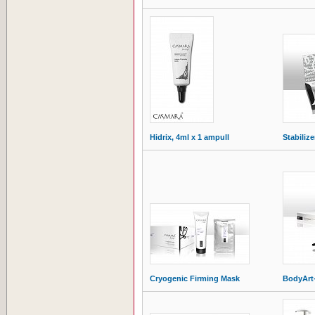
Hidrix, 4ml x 1 ampull
Stabilize
Cryogenic Firming Mask
BodyArt-