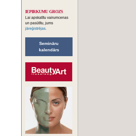
IEPIRKUMU GROZS
Lai apskatītu vairumcenas
un pasūtītu, jums
jāreģistrējas
.
Semināru
kalendārs