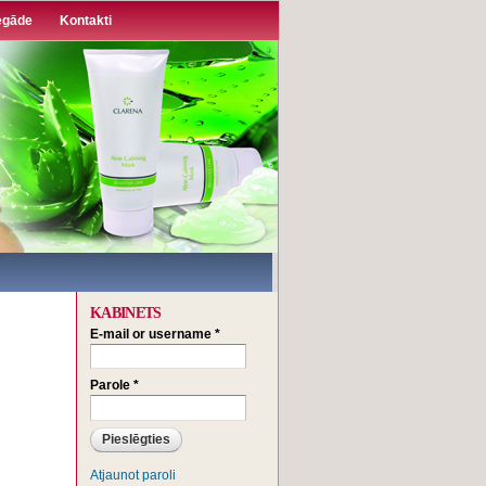
egāde
Kontakti
KABINETS
E-mail or username
*
Parole
*
Atjaunot paroli