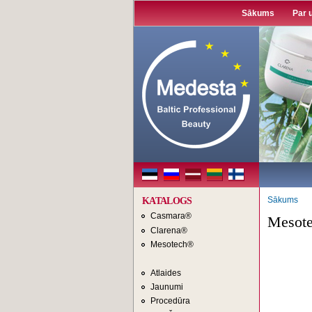
Sākums
Par
Sākums
KATALOGS
Casmara®
Mesot
Clarena®
Mesotech®
Atlaides
Jaunumi
Procedūra