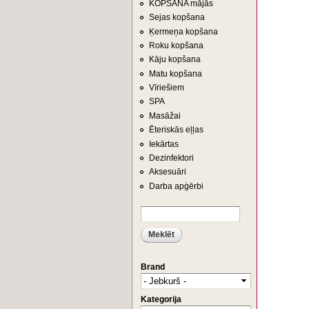
KOPŠANA mājās
Sejas kopšana
Ķermeņa kopšana
Roku kopšana
Kāju kopšana
Matu kopšana
Vīriešiem
SPA
Masāžai
Ēteriskās eļļas
Iekārtas
Dezinfektori
Aksesuāri
Darba apģērbi
Meklēt
MEKLĒŠANAS FORMA
Brand
Kategorija