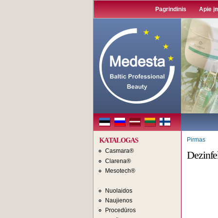
Pagrindinis
Apie į
Pirmas
KATALOGAS
Casmara®
Dezinfe
Clarena®
Mesotech®
Nuolaidos
Naujienos
Procedūros