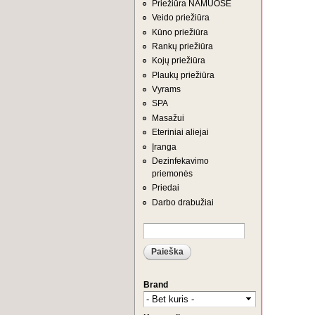
Priežiūra NAMUOSE
Veido priežiūra
Kūno priežiūra
Rankų priežiūra
Kojų priežiūra
Plaukų priežiūra
Vyrams
SPA
Masažui
Eteriniai aliejai
Įranga
Dezinfekavimo
priemonės
Priedai
Darbo drabužiai
Paieška
PAIEŠKOS FORMA
Brand