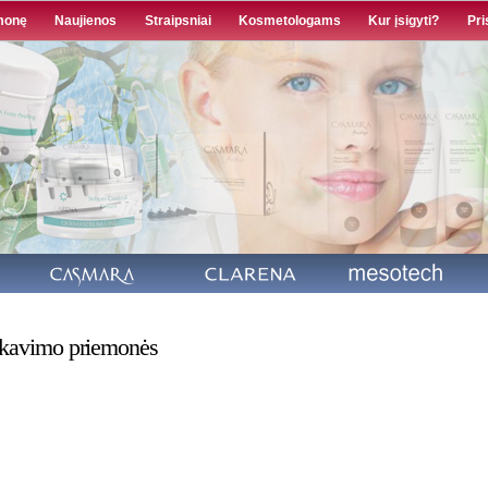
Pereiti į
monę
Naujienos
Straipsniai
Kosmetologams
Kur įsigyti?
Pri
pagrindinį
turinį
kavimo priemonės