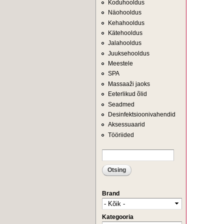
Koduhooldus
Näohooldus
Kehahooldus
Kätehooldus
Jalahooldus
Juuksehooldus
Meestele
SPA
Massaaži jaoks
Eeterlikud õlid
Seadmed
Desinfektsioonivahendid
Aksessuaarid
Tööriided
Otsing
OTSINGUVORM
Brand
Kategooria