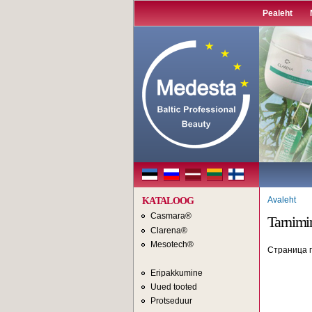
Pealeht
Avaleht
KATALOOG
Casmara®
Tarnimi
Clarena®
Mesotech®
Страница п
Eripakkumine
Uued tooted
Protseduur