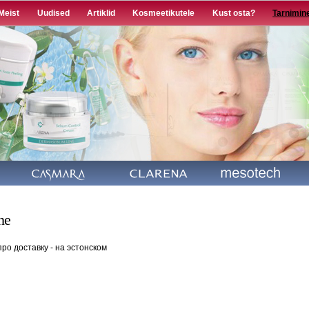
Liigu
Meist
Uudised
Artiklid
Kosmeetikutele
Kust osta?
Tarnimin
edasi
põhisisu
juurde
ne
ро доставку - на эстонском